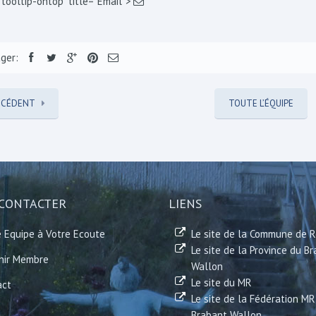
"tooltip-ontop" title="Email">
ger:
ÉCÉDENT
TOUTE L’ÉQUIPE
CONTACTER
LIENS
 Equipe à Votre Ecoute
Le site de la Commune de 
Le site de la Province du B
nir Membre
Wallon
Le site du MR
act
Le site de la Fédération MR
Brabant Wallon