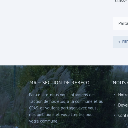
" class=
Parta
PR
MR – SECTION DE REBECQ
NOUS 
Par ce site, nous vous informons de
Notre
l’action de nos élus, à la commune et au
Deve
CPAS, et voulons partager, avec vous,
nos ambitions et vos attentes pour
Cont
votre commune.