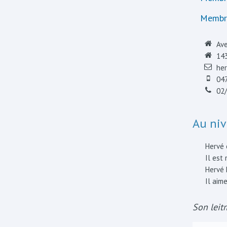
Membre
Av
14
he
04
02/
Au niv
Hervé 
Il est 
Hervé 
Il aime
Son leitm