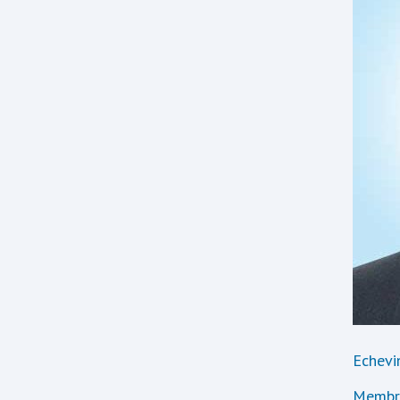
Echevin
Membre