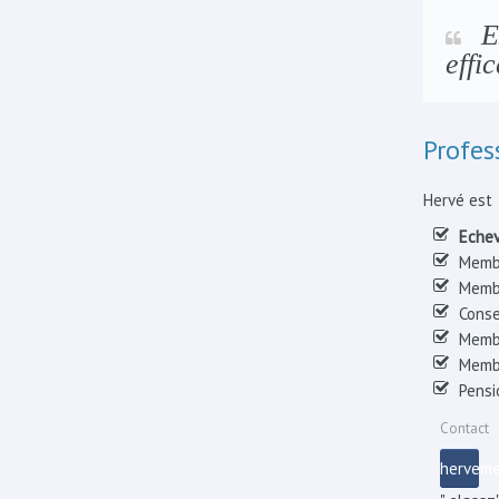
Ex
effi
Profes
Hervé est
Echev
Membr
Membr
Conse
Memb
Membr
Pensi
Contact
herveme