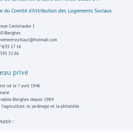
 du Comité d'Attribution des Logements Sociaux
enue Cantelaube 1
–
30 Bierghes
–
rvemeersschaut@hotmail.com
74/35 17 16
–
395 32 66
eau privé
est né le 7 avril 1946
marié
habite Bierghes depuis 1984
 l’agriculture, le jardinage et la philatélie
otiv :