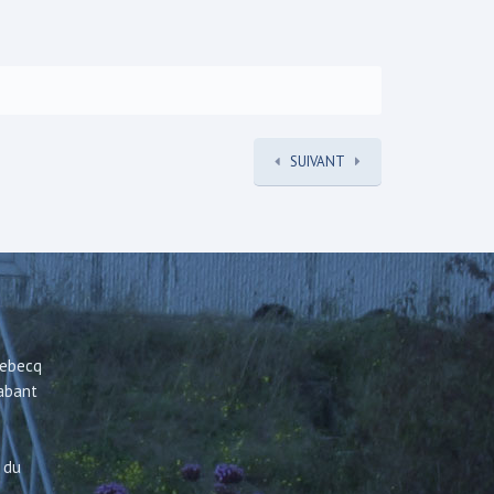
SUIVANT
Rebecq
rabant
 du