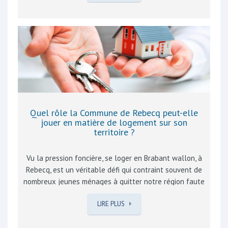
actuels, leur ambition de qualité, accessible au plus
grand nombre. Reconnaissons surtout la persévérance
au quotidien, dans un monde toujours plus virtuel,
d’inviter tout un chacun à être acteur de sa Culture.
Les différents ateliers éveillent les plus jeunes aux
différentes techniques artistiques, aiguisent
l’imaginaire et l’expression de leurs sentiments,
couchés sur le papier par un…
Quel rôle la Commune de Rebecq peut-elle
jouer en matière de logement sur son
territoire ?
Vu la pression foncière, se loger en Brabant wallon, à
Rebecq, est un véritable défi qui contraint souvent de
nombreux jeunes ménages à quitter notre région faute
de moyens. C’est pourquoi, à Rebecq, un des projets du
LIRE PLUS
MR sera la réhabilitation du site de l’ancienne Maison
communale en logements. Une collaboration avec la