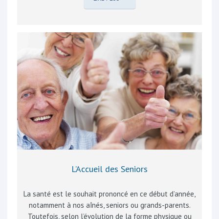
d’indéniables atouts touristiques qui méritent d’être
valorisés : nos Carrières de Porphyre dont la pierre est
mondialement connue nos remarquables Moulins,
Musées et Maison de la Bière avec en vitrine nos
brasseries, très réputées au-delà de nos frontières,
notre patrimoine historique, dont ses enfants devenus
célèbres tels Ernest Solvay et la famille d’Arenberg,
nos églises et leurs richesses à découvrir, nos gîtes à
la…
L’Accueil des Seniors
La santé est le souhait prononcé en ce début d’année,
notamment à nos aînés, seniors ou grands-parents.
Toutefois, selon l’évolution de la forme physique ou