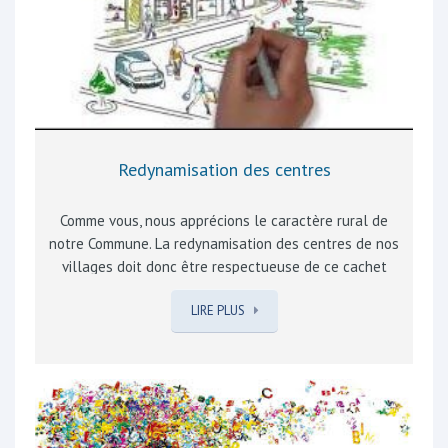
comment vous permettre d’encore mieux appréhender
les différents aspects de…
Redynamisation des centres
Comme vous, nous apprécions le caractère rural de
notre Commune. La redynamisation des centres de nos
villages doit donc être respectueuse de ce cachet
apprécié de tous, habitants ou visiteurs d’un jour, et
LIRE PLUS
attentive aux nuisances potentielles, sonores ou de
mobilité. Cette redynamisation plurielle doit intégrer
les opportunités économique, culturelle, sportive ou de
loisirs. La dynamique économique se doit d’encourager
nos commerçants et artisans locaux à fédérer leurs
talents et énergies et travailler ensemble, en réseau.