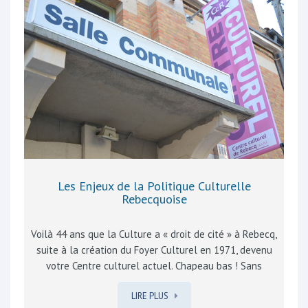
de mon quartier, je veille à être attentif aux faits
troublants ou inhabituels que je constate et que je
relaie aux autorités compétentes. Une…
Les Enjeux de la Politique Culturelle
Rebecquoise
Voilà 44 ans que la Culture a « droit de cité » à Rebecq,
suite à la création du Foyer Culturel en 1971, devenu
votre Centre culturel actuel. Chapeau bas ! Sans
vouloir verser dans l’autosatisfaction facile,
LIRE PLUS
reconnaissons aux animateurs et décideurs, anciens et