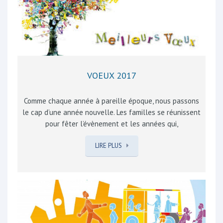
L’ARCAL, notre jeune association de commerçants,
artisans et professions libérales, nous semble être un
atout. Des évènements tels une braderie, une foire
annuelle, le…
VOEUX 2017
Comme chaque année à pareille époque, nous passons
le cap d’une année nouvelle. Les familles se réunissent
pour fêter l’évènement et les années qui,
impitoyablement, se renouvellent. L’occasion de se
LIRE PLUS
rappeler les bons, ou moins bons, moments de l’année
défunte, que ce soit au travail, dans la vie de tous les
jours ou dans les hobbies qui nous passionnent au fil
des semaines. Les bonnes résolutions, formulées il y a
douze mois, se sont parfois évaporées, volontairement
ou pas, au gré de nos activités, de plus en plus
dévorantes, ou de nos distractions. La mémoire