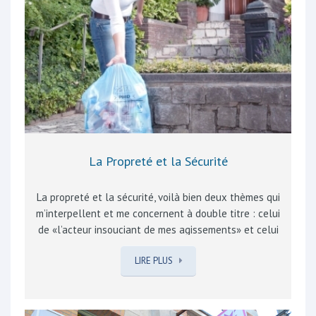
publiés dans le « Rebecq à la Une » dès réception de
l’information. La sécurité des commerces étant un
paramètre important…
La Propreté et la Sécurité
La propreté et la sécurité, voilà bien deux thèmes qui
m’interpellent et me concernent à double titre : celui
de «l’acteur insouciant de mes agissements» et celui
de la «victime indignée» du laisser-aller d’autrui. En
LIRE PLUS
effet, lorsqu’au volant de mon véhicule, je roule trop
vite ou me gare fautivement, je ne pense pas au
danger que je crée pour le piéton ou le cycliste ignoré
que je peux aussi être. Pour la sécurité de ma maison,