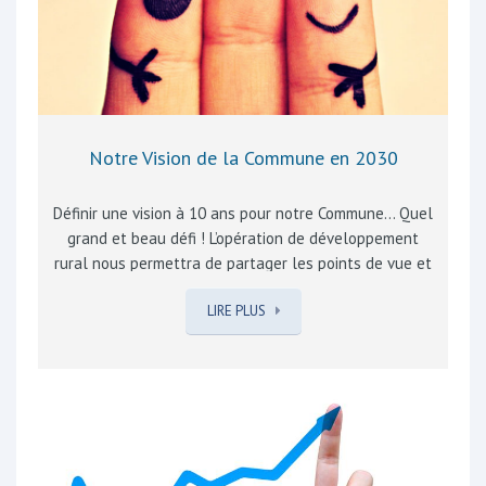
de véhicules…
Notre Vision de la Commune en 2030
Définir une vision à 10 ans pour notre Commune… Quel
grand et beau défi ! L’opération de développement
rural nous permettra de partager les points de vue et
une vision à long terme avec les citoyens mobilisés par
LIRE PLUS
l’avenir de votre Commune, au-delà de tout clivage. La
Commission Locale pour le Développement Rural
(C.L.D.R.) en sera le laboratoire, à pied d’œuvre dès
septembre ! Sans vouloir influencer le travail de
réflexion et de participation citoyenne, le groupe MR
souhaite avancer des « dimensions » importantes à nos
yeux pour améliorer vos conditions de vie : « physique