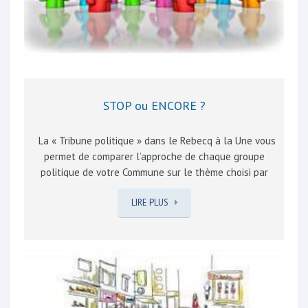
STOP ou ENCORE ?
La « Tribune politique » dans le Rebecq à la Une vous
permet de comparer l’approche de chaque groupe
politique de votre Commune sur le thème choisi par
consensus en conseil communal. Cette approche nous
LIRE PLUS
semble préférable à une «publication» par un groupe,
cette dernière ne vous permettant pas de comparer
les points de vue, une réponse dans une édition
suivante, rendant votre lecture plus difficile. Tous les
thèmes d’intérêt général,développés avec une vision
« rebecquoise », ont été abordés. Le temps de la
réflexion est donc venu pour définir, avec vous,