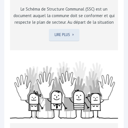
Le Schéma de Structure Communal (SSC) est un
document auquel la commune doit se conformer et qui
respecte le plan de secteur. Au départ de la situation
existante et des potentialités et contraintes du
LIRE PLUS
territoire, il présente des options sur l’affectation du
sol, la mise en œuvre de certaines zones, la
localisation des principaux équipements et
infrastructures et la gestion des déplacements locaux.
Suite aux diverses consultations légales antérieures,
sa version provisoire, approuvée en conseil communal
du 19.06.2013, suivra différentes phases : Présentation
à la population le 19.09.2013 à 19h00, salle
communale à Wisbecq Une enquête publique du 16.09
au…