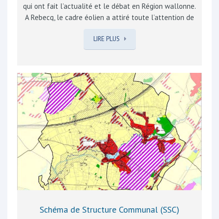
qui ont fait l’actualité et le débat en Région wallonne.
A Rebecq, le cadre éolien a attiré toute l’attention de
nombreux riverains ces dernières semaines par
LIRE PLUS
l’enquête publique. Son déploiement en Wallonie
présente de multiples enjeux : engagements en
matière d’énergie renouvelable, préservation du cadre
de vie et du patrimoine paysager, risques liés pour la
santé, élimination des éoliennes obsolètes, proximité
des habitations. Bien que complexe, le débat sur
l’énergie renouvelable est l’enjeu de ce 21ème siècle.
Il y a lieu de trouver des alternatives aux énergies non
renouvelables et fossiles…
Schéma de Structure Communal (SSC)