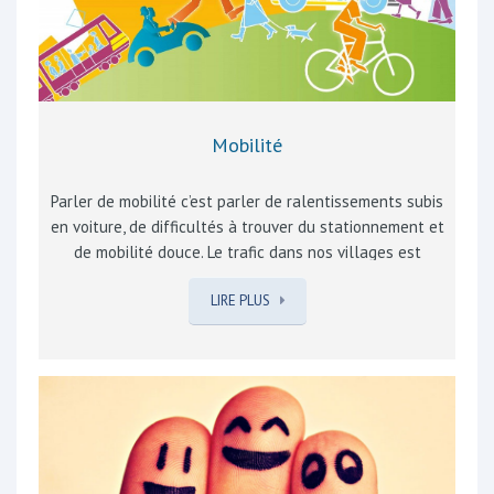
collective étant assez sujette à…
Mobilité
Parler de mobilité c’est parler de ralentissements subis
en voiture, de difficultés à trouver du stationnement et
de mobilité douce. Le trafic dans nos villages est
impacté par 4 paramètres : Déplacement vers lieu de
LIRE PLUS
travail, en dehors de la commune Déplacements dans
la commune La structure de l’habitat des centres de
villages, rarement pourvu de garage, dont les
occupants possèdent plus d’un véhicule. Trafic importé
de communes voisines pour rejoindre la E429 ou par
les camions à destination des Carrières Pour les
premiers, selon la situation, l’utilisation des transports
en commun, le co-voiturage peuvent réduire le nombre