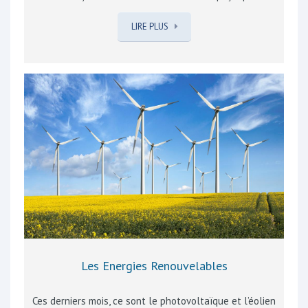
mentale, à un certain âge le maintien au domicile
LIRE PLUS
devient difficile temporairement, voire impossible et
nécessite une assistance quotidienne et permanente.
La famille se met alors en recherche d’alternatives
comme une Maison de Repos et/ou de Soins, résidence-
service, court-séjour ou centre d’accueil de jour, si
possible dans l’environnement proche afin qu’un
maximum de contacts sociaux et de bien-être puissent
être préservés. A Rebecq, nous avons le privilège de
disposer, à cet effet, de la résidence…
Les Energies Renouvelables
Ces derniers mois, ce sont le photovoltaïque et l’éolien