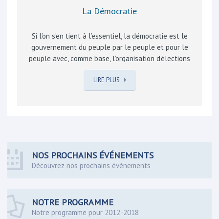
La Démocratie
Si l’on s’en tient à l’essentiel, la démocratie est le
gouvernement du peuple par le peuple et pour le
peuple avec, comme base, l’organisation d’élections
libres, au suffrage universel. Imparfaite, elle est un
LIRE PLUS
processus vivant, pouvant être amélioré par
l’intervention du citoyen. Sa qualité se mesure aussi à
la concrétisation de pensées réalistes, constructives
et respectueuses. Elle vous permet de contrôler
l’action de vos élus, de la sanctionner ou de la
récompenser lors d’une prochaine élection ! Elle vous
garantit des libertés fondamentales comme la liberté
NOS PROCHAINS ÉVÉNEMENTS
d’expression. Le devoir des responsables politiques,
Découvrez nos prochains événements
élus par leurs pairs, est d’assurer le bien-être…
NOTRE PROGRAMME
Notre programme pour 2012-2018