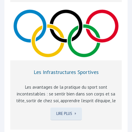
Régie foncière provinciale est d’ailleurs mise en place
afin de pouvoir mettre sur le marché des logements
acquisitifs à des prix accessibles aux revenus moyens.
Le logement est un facteur déterminant de notre
qualité de vie. A Rebecq, de nombreux logements
publics sont à disposition, via le…
Les Infrastructures Sportives
Les avantages de la pratique du sport sont
incontestables : se sentir bien dans son corps et sa
tête, sortir de chez soi, apprendre l’esprit d’équipe, le
respect de l’adversaire et des règles, et pour les plus
LIRE PLUS
doués et courageux d’entre eux, se surpasser en
compétition ! Evidemment pour le MR, la pratique du
sport se conçoit dans les meilleures conditions de