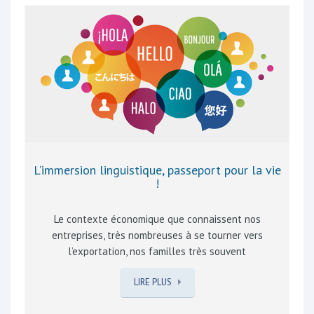
confort et de sécurité grâce à des infrastructures
sportives adéquates et adaptées ! Notre programme
est clair : promouvoir l’activité physique par les cours
de gymnastique dans nos écoles et encourager le
sport à tout niveau par les…
L’immersion linguistique, passeport pour la vie
!
Le contexte économique que connaissent nos
entreprises, très nombreuses à se tourner vers
l’exportation, nos familles très souvent
multiculturelles, obligent chacun(e) d’entre nous et
LIRE PLUS
plus encore nos enfants à connaître, en plus du
français, deux langues. Très logiquement le