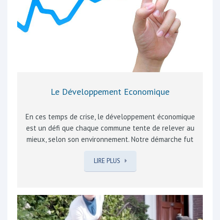
du territoire »…
Le Développement Economique
En ces temps de crise, le développement économique
est un défi que chaque commune tente de relever au
mieux, selon son environnement. Notre démarche fut
d’abord d’améliorer l’accès à nos commerces de
LIRE PLUS
proximité en favorisant la rotation sur les
emplacements de parking, nombreux et gratuits au
centre de nos villages. La publication des coordonnées
de nos commerces et artisans locaux sur le site de la
commune vous permet de trouver les spécialistes que
vous recherchez. Nos nouveaux commerces sont