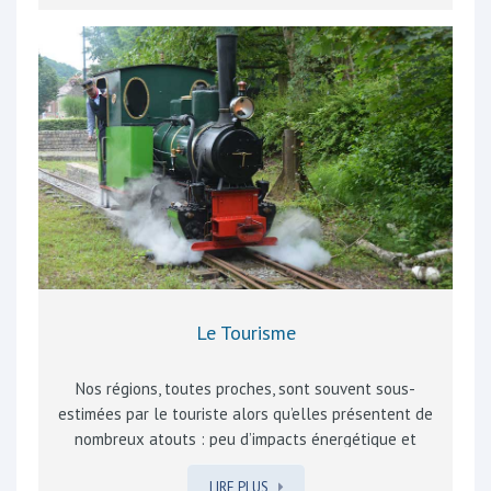
néerlandais et l’anglais sont des passeports
incontournables pour trouver un emploi, facteur
essentiel d’épanouissement ou pour, tout simplement,
pouvoir parler avec la belle-famille ou son petit cousin
qui habite dans la Région d’à côté. L’apprentissage de «
la langue de l’autre » est aussi un facteur
d’intégration, de tolérance et d’enrichissement culturel,
plus utile que jamais dans la vie de tous…
Le Tourisme
Nos régions, toutes proches, sont souvent sous-
estimées par le touriste alors qu’elles présentent de
nombreux atouts : peu d’impacts énergétique et
polluant, opportunités pour l’emploi local, notamment
LIRE PLUS
dans l’horeca. De ce point de vue, Rebecq dispose