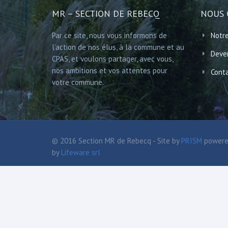
MR – SECTION DE REBECQ
NOUS 
Par ce site, nous vous informons de
Notre
l’action de nos élus, à la commune et au
Deve
CPAS, et voulons partager, avec vous,
nos ambitions et vos attentes pour
Cont
votre commune.
© 2016 Section MR de Rebecq - Site by
PRISM
power
by
Lifeware srl