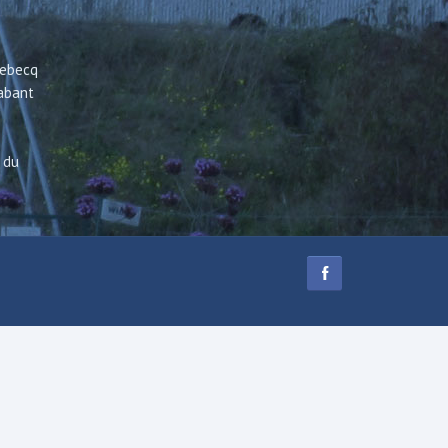
Rebecq
rabant
 du