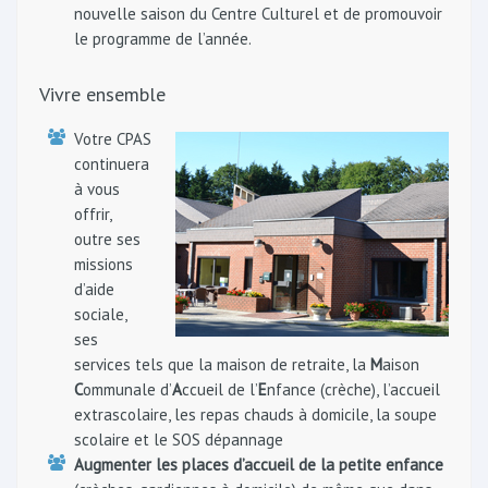
nouvelle saison du Centre Culturel et de promouvoir
le programme de l’année.
Vivre ensemble
Votre CPAS
continuera
à vous
offrir,
outre ses
missions
d’aide
sociale,
ses
services tels que la maison de retraite, la
M
aison
C
ommunale d’
A
ccueil de l’
E
nfance (crèche), l’accueil
extrascolaire, les repas chauds à domicile, la soupe
scolaire et le SOS dépannage
Augmenter les places d’accueil de la petite enfance